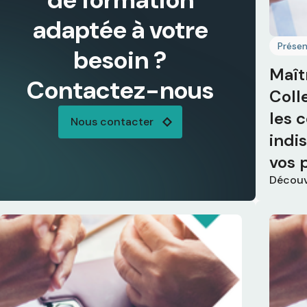
adaptée à votre
Présen
besoin ?
Maît
Contactez-nous
Colle
les 
Nous contacter
indi
vos 
Découv