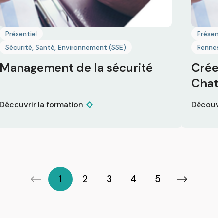
Présentiel
Présen
Sécurité, Santé, Environnement (SSE)
Renne
Management de la sécurité
Crée
Cha
Découvrir la formation
Découv
1
2
3
4
5